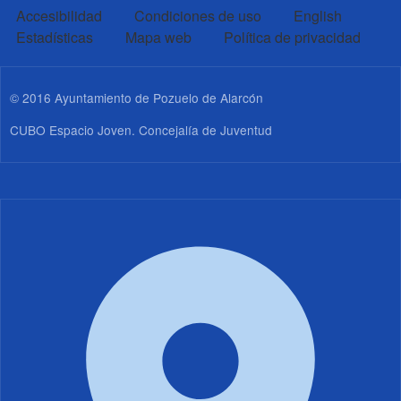
PIE DE PÁGINA CUBO
Accesibilidad
Condiciones de uso
English
Estadísticas
Mapa web
Política de privacidad
© 2016 Ayuntamiento de Pozuelo de Alarcón
CUBO Espacio Joven. Concejalía de Juventud