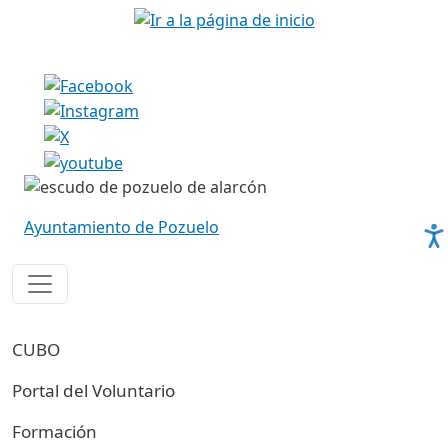
Pasar al contenido principal
Imagen
Imagen
Ayuntamiento de Pozuelo
Navegación principal cubo
CUBO
Portal del Voluntario
Formación