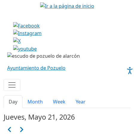
Pasar al contenido principal
Imagen
Imagen
Ayuntamiento de Pozuelo
Solapas principales
Day
Month
Week
Year
Jueves, Mayo 21, 2026
Paginación
Anterior
Siguiente