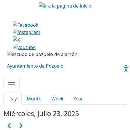
Pasar al contenido principal
Imagen
Imagen
Ayuntamiento de Pozuelo
Solapas principales
Day
Month
Week
Year
Miércoles, Julio 23, 2025
Paginación
Anterior
Siguiente