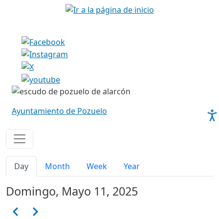
Pasar al contenido principal
Imagen
Imagen
Ayuntamiento de Pozuelo
Solapas principales
Day
Month
Week
Year
Domingo, Mayo 11, 2025
Paginación
Anterior
Siguiente