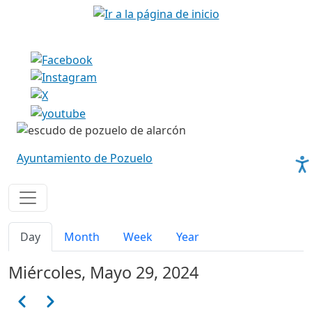
Pasar al contenido principal
Imagen
Imagen
Ayuntamiento de Pozuelo
Solapas principales
Day
Month
Week
Year
Miércoles, Mayo 29, 2024
Paginación
Anterior
Siguiente