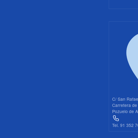
19
20
21
22
23
C/ San Rafae
Carretera de
Pozuelo de A
Tel. 91 352 