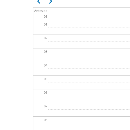
Anterior
Siguiente
Antes de
01
01
02
03
04
05
06
07
08