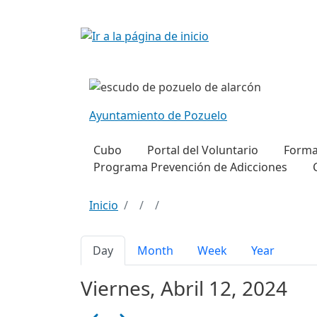
Pasar al contenido principal
Imagen
Imagen
Ayuntamiento de Pozuelo
Navegación principal h
Cubo
Portal del Voluntario
Forma
Programa Prevención de Adicciones
Inicio
Solapas principales
Day
Month
Week
Year
Viernes, Abril 12, 2024
Paginación