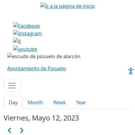
Pasar al contenido principal
Imagen
Imagen
Ayuntamiento de Pozuelo
Solapas principales
Day
Month
Week
Year
Viernes, Mayo 12, 2023
Paginación
Anterior
Siguiente